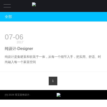
全部
首页
全部
案例
07-06
全案托管
关于
2017
软装设计
纯设计-Designer
报价
关于我们
纯设计
纯设计是集硬装和软装于一体，从每一个细节入手，把实用、舒适、时
尚融入每一个家居空间
联系
服务
1
(©) 2026 双宝装饰设计.